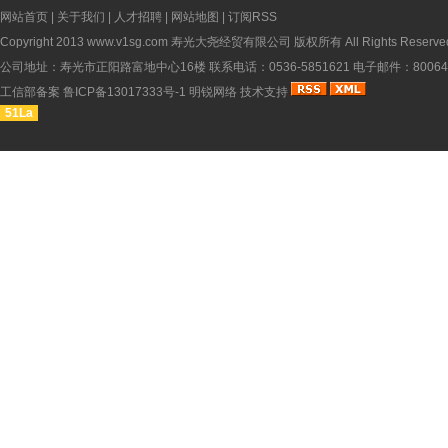
网站首页
|
关于我们
|
人才招聘
|
网站地图
|
订阅RSS
Copyright 2013
www.v1sg.com
寿光大尧经贸有限公司 版权所有 All Rights Reserve
公司地址：寿光市正阳路富地中心16楼 联系电话：0536-5851621 电子邮件：8006451
工信部备案
鲁ICP备13017333号-1
明锐网络
技术支持
51La