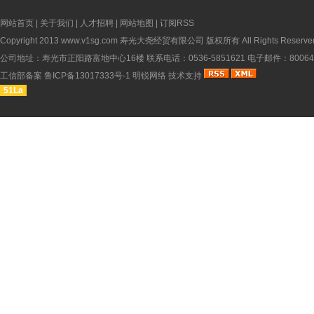
网站首页
|
关于我们
|
人才招聘
|
网站地图
|
订阅RSS
Copyright 2013
www.v1sg.com
寿光大尧经贸有限公司 版权所有 All Rights Reserve
公司地址：寿光市正阳路富地中心16楼 联系电话：0536-5851621 电子邮件：8006451
工信部备案
鲁ICP备13017333号-1
明锐网络
技术支持
51La