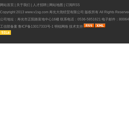
网站首页
|
关于我们
|
人才招聘
|
网站地图
|
订阅RSS
Copyright 2013
www.v1sg.com
寿光大尧经贸有限公司 版权所有 All Rights Reserve
公司地址：寿光市正阳路富地中心16楼 联系电话：0536-5851621 电子邮件：8006451
工信部备案
鲁ICP备13017333号-1
明锐网络
技术支持
51La