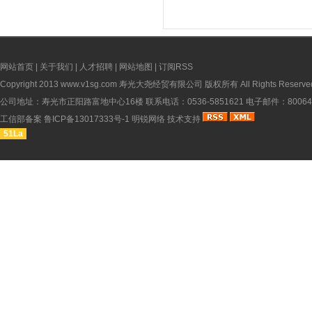
网站首页
|
关于我们
|
人才招聘
|
网站地图
|
订阅RSS
Copyright 2013
www.v1sg.com
寿光大尧经贸有限公司 版权所有 All Rights Reserve
公司地址：寿光市正阳路富地中心16楼 联系电话：0536-5851621 电子邮件：8006451
工信部备案
鲁ICP备13017333号-1
明锐网络
技术支持
51La