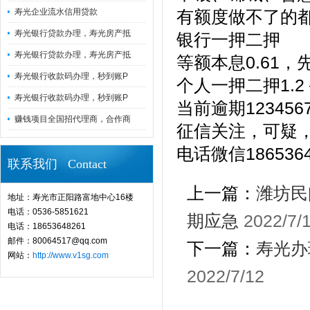
寿光企业流水信用贷款
有额度做不了的
寿光银行贷款办理，寿光房产抵
银行一押二押
寿光银行贷款办理，寿光房产抵
等额本息0.61，先
寿光银行收款码办理，秒到账P
个人一押二押1.2－
寿光银行收款码办理，秒到账P
当前逾期12345
赚钱项目全国招代理商，合作商
征信关注，可疑
电话微信1865364
联系我们 Contact
上一篇：
潍坊民
地址：寿光市正阳路富地中心16楼
电话：0536-5851621
期应急
2022/7/
电话：18653648261
邮件：80064517@qq.com
下一篇：
寿光办
网站：
http://www.v1sg.com
2022/7/12