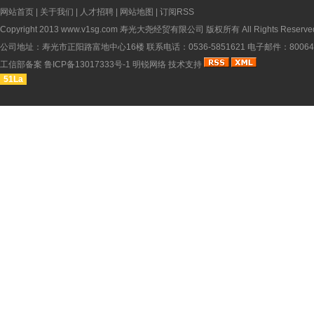
网站首页
|
关于我们
|
人才招聘
|
网站地图
|
订阅RSS
Copyright 2013
www.v1sg.com
寿光大尧经贸有限公司 版权所有 All Rights Reserve
公司地址：寿光市正阳路富地中心16楼 联系电话：0536-5851621 电子邮件：8006451
工信部备案
鲁ICP备13017333号-1
明锐网络
技术支持
51La