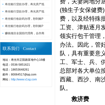
费，夫妻两地分
寿光银行贷款办理，寿光房产抵
(独生子女保健费
寿光银行贷款办理，寿光房产抵
费，以及经特殊
寿光银行收款码办理，秒到账P
工资、津贴逐月
寿光银行收款码办理，秒到账P
赚钱项目全国招代理商，合作商
领实行包干管理
办法。因此，管
联系我们 Contact
队，具有重要意
地址：寿光市正阳路富地中心16楼
工、军士、兵、
电话：0536-5851621
总部对各大单位按
电话：18653648261
邮件：80064517@qq.com
西藏、西沙、南
网站：
http://www.v1sg.com
队。
救济费