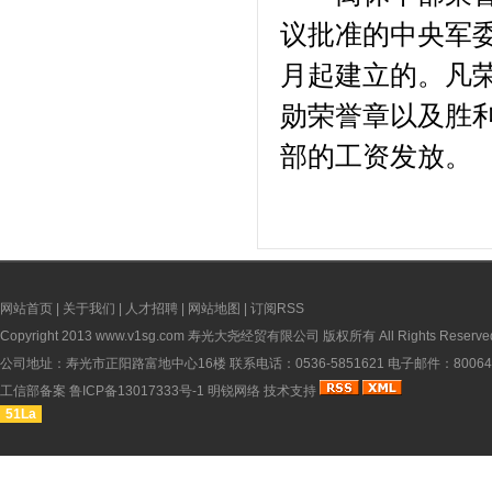
议批准的中央军委
月起建立的。凡
勋荣誉章以及胜
部的工资发放。
网站首页
|
关于我们
|
人才招聘
|
网站地图
|
订阅RSS
Copyright 2013
www.v1sg.com
寿光大尧经贸有限公司 版权所有 All Rights Reserve
公司地址：寿光市正阳路富地中心16楼 联系电话：0536-5851621 电子邮件：8006451
工信部备案
鲁ICP备13017333号-1
明锐网络
技术支持
51La