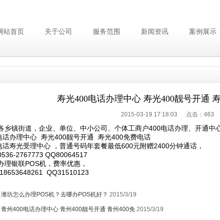
网站首页
关于公司
服务范围
新闻资讯
案例展示
寿光400电话办理中心 寿光400靓号开通 
2015-03-19 17:18:03 点击：
463
各乡镇街道，企业、单位、中小公司、个体工商户400电话办理、开通中
电话办理中心 寿光400靓号开通 寿光400免费电话
0电话寿光受理中心 ，普通号码年套餐最低600元附赠2400分钟通话，
36-2767773 QQ80064517
办理银联POS机，费率优惠，
8653648261 QQ31510123
：
潍坊怎么办理POS机？去哪办POS机好？
2015/3/19
：
青州400电话办理中心 青州400靓号开通 青州400免
2015/3/19